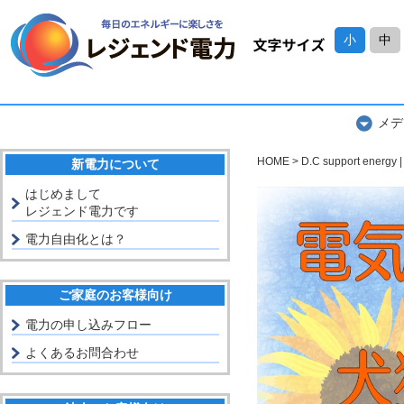
小
中
メデ
HOME
D.C support ener
新電力について
はじめまして
レジェンド電力です
電力自由化とは？
ご家庭のお客様向け
電力の申し込みフロー
よくあるお問合わせ